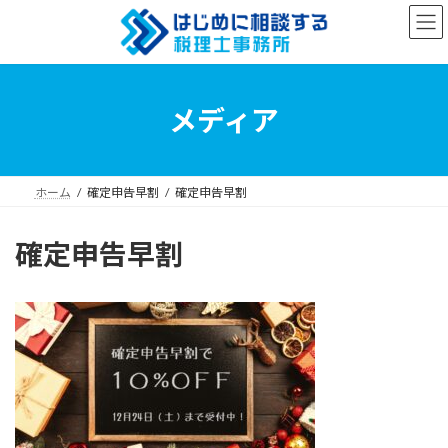
コ
ナ
ン
ビ
テ
ゲ
ン
ー
ツ
シ
へ
ョ
メディア
ス
ン
キ
に
ッ
移
プ
動
ホーム
確定申告早割
確定申告早割
確定申告早割