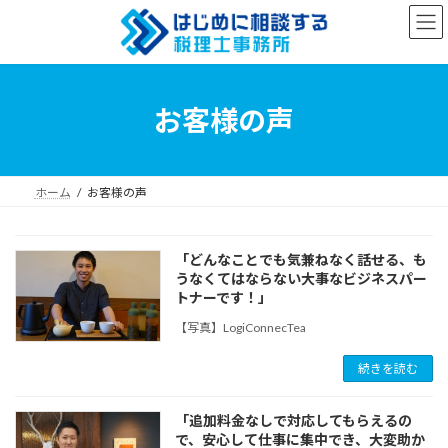
コ
ナ
ン
ビ
テ
ゲ
ン
ー
ツ
シ
へ
ョ
お客様の声
ス
ン
キ
に
ッ
移
プ
動
ホーム
お客様の声
「どんなことでも気兼ねなく話せる、も
うなくてはならない大事なビジネスパー
トナーです！」
【写真】LogiConnecTea
続きを読む
「追加料金なしで対応してもらえるの
で、安心して仕事に集中でき、大変助か