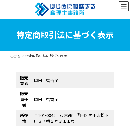
コ
ナ
ン
ビ
テ
ゲ
ン
ー
ツ
シ
へ
ョ
特定商取引法に基づく表示
ス
ン
キ
に
ッ
移
プ
動
ホーム
特定商取引法に基づく表示
販売
岡田 智香子
業者
販売
責任
岡田 智香子
者
所在
〒101-0042 東京都千代田区神田東松下
地
町３７番２号３１１号