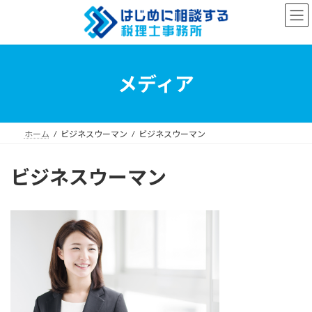
コ
ナ
ン
ビ
テ
ゲ
ン
ー
ツ
シ
へ
ョ
メディア
ス
ン
キ
に
ッ
移
プ
動
ホーム
ビジネスウーマン
ビジネスウーマン
ビジネスウーマン