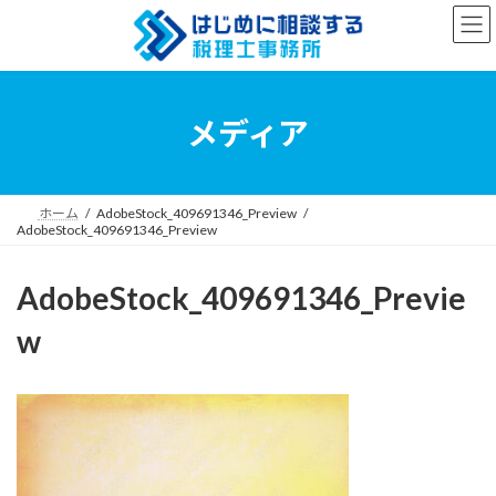
コ
ナ
ン
ビ
テ
ゲ
ン
ー
ツ
シ
へ
ョ
メディア
ス
ン
キ
に
ッ
移
プ
動
ホーム
AdobeStock_409691346_Preview
AdobeStock_409691346_Preview
AdobeStock_409691346_Previe
w