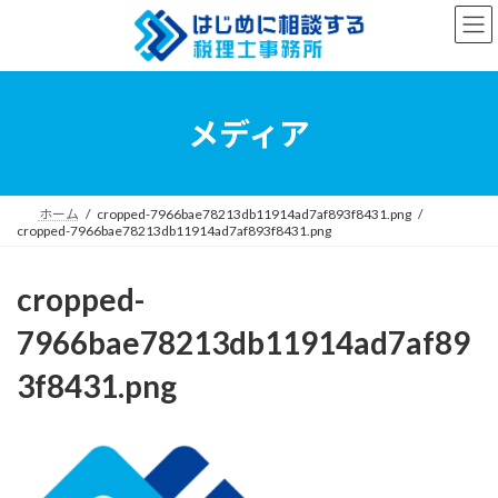
コ
ナ
ン
ビ
テ
ゲ
ン
ー
ツ
シ
へ
ョ
メディア
ス
ン
キ
に
ッ
移
プ
動
ホーム
cropped-7966bae78213db11914ad7af893f8431.png
cropped-7966bae78213db11914ad7af893f8431.png
cropped-
7966bae78213db11914ad7af89
3f8431.png