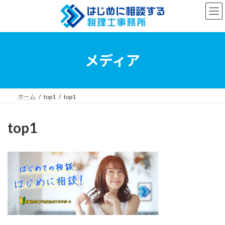
コ
ナ
ン
ビ
テ
ゲ
ン
ー
ツ
シ
へ
ョ
メディア
ス
ン
キ
に
ッ
移
プ
動
ホーム
top1
top1
top1